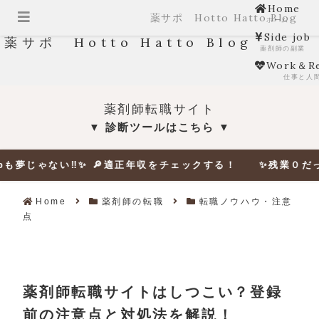
Home
薬サポ Hotto Hatto Blog
ホーム
Side job
薬サポ Hotto Hatto Blog
薬剤師の副業
Work＆Re
仕事と人
薬剤師転職サイト
診断ツールはこちら
▼
▼
い‼✨ 🔎適正年収をチェックする！ ✨残業０だって夢じゃない
Home
薬剤師の転職
転職ノウハウ・注意
点
薬剤師転職サイトはしつこい？登録
前の注意点と対処法を解説！