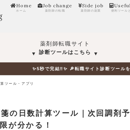
Home
Job change
Side job
Usefu
ホーム
薬剤師の転職
薬剤師の副業
便利ツール
g
薬剤師転職サイト
診断ツールはこちら
▼
▼
5秒で完結‼✨ 🔎転職サイト診断ツールを試す！ ✨年収
計算ツール・アプリ
方箋の日数計算ツール｜次回調剤
期限が分かる！