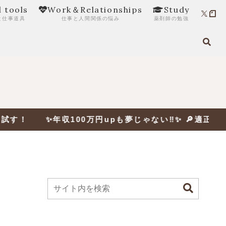
l tools
Work＆Relationships
Study
と仕事道具
仕事と人間関係の悩み
薬剤師の勉強
100万円upも夢じゃない‼✨ 🔎適正年収をチェック
予