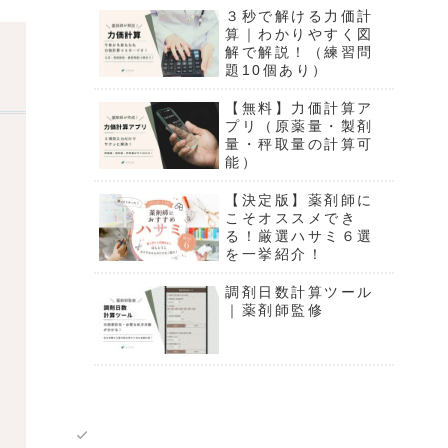
る！
３秒で解ける力価計
算｜わかりやすく図
解で解説！（練習問
題10個あり）
【無料】力価計算ア
プリ（原薬量・製剤
量・秤取量の計算可
能）
【決定版】薬剤師に
こそオススメでき
る！厳選ハサミ６選
を一挙紹介！
調剤日数計算ツール
｜薬剤師監修