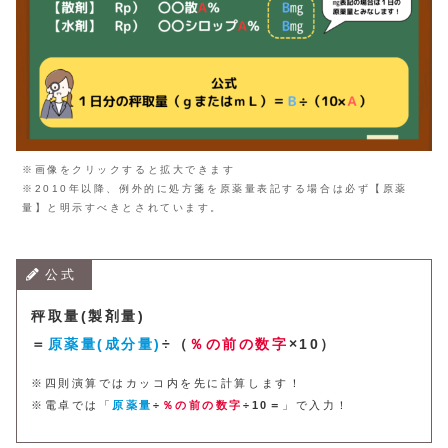
※画像をクリックすると拡大できます
※2010年以降、例外的に処方箋を原薬量表記する場合は必ず【原薬
量】と明示すべきとされています。
公式
秤取量(製剤量)
＝
原薬量
(成分量)
÷（
％の前の数字
×10）
※四則演算ではカッコ内を先に計算します！
※電卓では
「
原薬量
÷
％の前の数字
÷10＝
」
で入力！