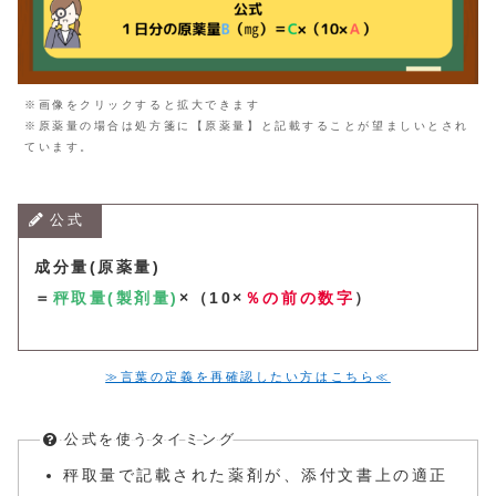
※画像をクリックすると拡大できます
※原薬量の場合は処方箋に【原薬量】と記載することが望ましいとされ
ています。
公式
成分量(原薬量)
＝
秤取量
(
製剤量)
×（10×
％の前の数字
）
≫言葉の定義を再確認したい方はこちら≪
公式を使うタイミング
秤取量で記載された薬剤が、添付文書上の適正