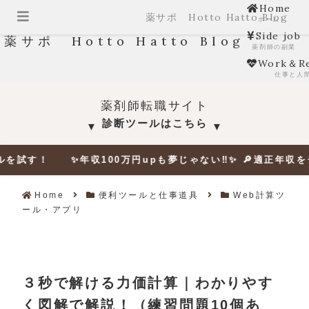
Home
薬サポ Hotto Hatto Blog
ホーム
Side job
薬サポ Hotto Hatto Blog
薬剤師の副業
Work＆Re
仕事と人
薬剤師転職サイト
診断ツールはこちら
▼
▼
年収100万円upも夢じゃない‼✨ 🔎適正年収をチェックする
Home
便利ツールと仕事道具
Web計算ツ
ール・アプリ
３秒で解ける力価計算｜わかりやす
く図解で解説！（練習問題10個あ