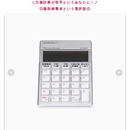
＼力価計算が苦手というあなたに！／
◎薬剤師電卓という選択肢◎