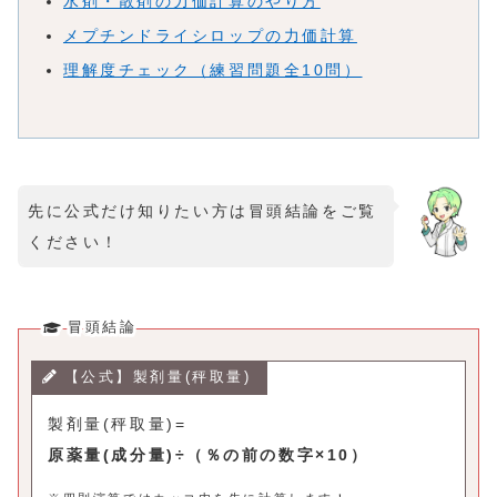
水剤・散剤の力価計算のやり方
メプチンドライシロップの力価計算
理解度チェック（練習問題全10問）
先に公式だけ知りたい方は冒頭結論をご覧
ください！
冒頭結論
【公式】製剤量(秤取量)
製剤量(秤取量)=
原薬量(
成分量
)÷（％の前の数字×10）