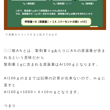
※画像をクリックすると拡大できます
〇〇散A％とは、製
剤
量１gあたりにA％の原薬量が含ま
れるという意味だから
製
剤
量１gに含まれる原薬量は
A/100ｇ
となります。
A/100ｇのままでは以降の計算が出来ないので、ｍｇに
直すと
A/100ｇ×1000＝Ａ×10ｍｇとなります。
つまり