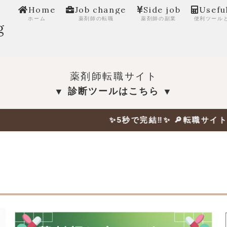
Home
Job change
Side job
Usefu
ホーム
薬剤師の転職
薬剤師の副業
便利ツール
g
薬剤師転職サイト
診断ツールはこちら
▼
▼
✨5秒で完結‼✨ 🔎転職サイト診断