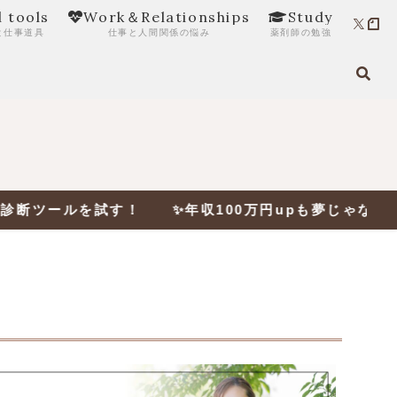
l tools
Work＆Relationships
Study
と仕事道具
仕事と人間関係の悩み
薬剤師の勉強
ツールを試す！ ✨年収100万円upも夢じゃない‼✨ 