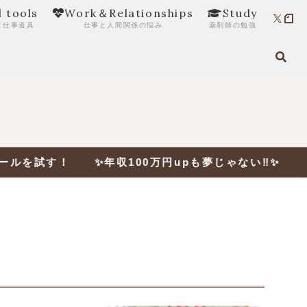
l tools
Work＆Relationships
Study
と仕事道具
仕事と人間関係の悩み
薬剤師の勉強
年収100万円upも夢じゃない‼✨ 🔎適正年収をチェッ