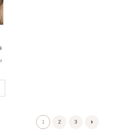
薬
13
1
2
3
次
へ