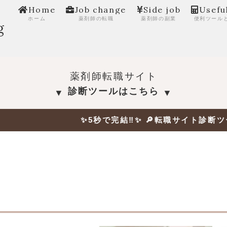
Home
Job change
Side job
Usefu
ホーム
薬剤師の転職
薬剤師の副業
便利ツール
g
薬剤師転職サイト
診断ツールはこちら
▼
▼
✨5秒で完結‼✨ 🔎転職サイト診断ツールを試す！ ✨