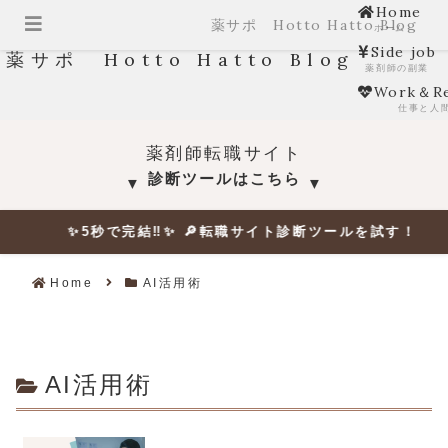
Home
薬サポ Hotto Hatto Blog
ホーム
Side job
薬サポ Hotto Hatto Blog
薬剤師の副業
Work＆Re
仕事と人
薬剤師転職サイト
診断ツールはこちら
▼
▼
✨5秒で完結‼✨ 🔎転職サイト診断ツールを試す！ ✨
Home
AI活用術
AI活用術