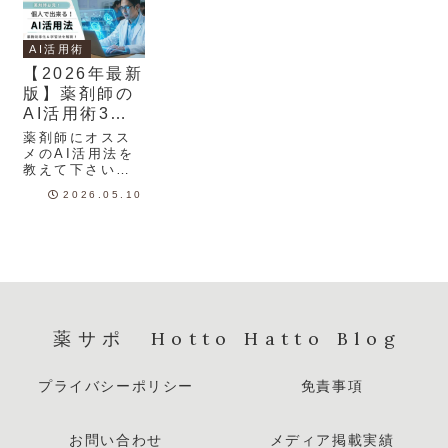
AI活用術
【2026年最新
版】薬剤師の
AI活用術3
選！個人でで
薬剤師にオスス
きる業務効率
メのAI活用法を
教えて下さい！
化＆学習法を
このようなAIの
解説！
2026.05.10
活用法について
の疑問にお答え
します。毎日忙
しく働く中でこ
んな風に感じて
いませんか？最
近ニュースでAI
ってよく聞くけ
ど、結局私たち
薬サポ Hotto Hatto Blog
の業務にどう...
プライバシーポリシー
免責事項
お問い合わせ
メディア掲載実績