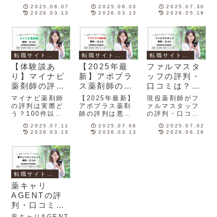
にはある４つの
良い評判が多数
剤師が徹底調
徹底調査！
説！
アルな視点と
2025.08.07
2025.08.03
2025.07.30
真実があること
ある一方、一部
査！他社比較や
2026.03.13
2026.03.13
2026.05.19
アドバイスも
が分かりまし
担当者の専門性
口コミから分か
た。薬剤師が口
に対して疑問を
ったヤクジョブ
コミ・評判をも
持つ声がありま
の特徴をまとめ
とにファル・メ
した。口コミの
ました。ヤクジ
イトの特徴を徹
実態を現役薬剤
ョブの利用する
転職サイト評判・比較
転職サイト評判・比較
転職サイト評判・比較
底解説します！
師が調査しまし
か悩む薬剤師は
た。
必見です！
【体験談あ
【2025年最
ファルマスタ
り】マイナビ
新】アポプラ
ッフの評判・
薬剤師の評判
ス薬剤師の評
口コミは？
は？口コミ・
判は悪い？口
【現役薬剤師
マイナビ薬剤師
【2025年最新】
現役薬剤師がフ
他社比較から
コミと他社比
が実態を徹底
の評判は実際ど
アポプラス薬剤
ァルマスタッフ
う？100件以上
師の評判は悪
の評判・口コミ
見えた本当の
較で徹底検証
調査】
の口コミと体験
い？口コミと他
を徹底検証！登
評価
2025.07.11
2025.07.06
2025.07.02
談をもとに、メ
社比較で徹底検
録後の流れや注
2026.03.13
2026.03.13
2026.06.28
リット・注意
証｜調剤薬局の
意点もわかりや
点・他社との違
求人数やサポー
すく解説しまし
いを徹底解説！
ト体制の実態
た。
を、実際の利用
者の声とともに
転職サイト評判・比較
わかりやすく解
説。登録前に知
薬キャリ
っておきたいメ
AGENTの評
リット・デメリ
判・口コミを
ットも網羅！
薬剤師が徹底
薬キャリAGENT