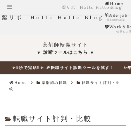
Home
薬サポ Hotto Hatto Blog
ホーム
Side job
薬サポ Hotto Hatto Blog
薬剤師の副業
Work＆Re
仕事と人
薬剤師転職サイト
診断ツールはこちら
▼
▼
✨5秒で完結‼✨ 🔎転職サイト診断ツールを試す！ ✨年収
Home
薬剤師の転職
転職サイト評判・比
較
転職サイト評判・比較