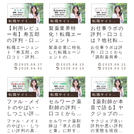
転職サイト評判・比較
転職サイト評判・比較
転職サイト評判・比較
【利用レビュ
製薬業界特
お仕事ラボの
ー有】寿五郎
化！転職エー
評判・口コミ
の評判・口コ
ジェント
は？他社転職
ミは？現役薬
Answers（ア
サイトの比較
転職エージェン
製薬企業に特化
お仕事ラボは評
剤師が解説！
ンサーズ）の
まで薬剤師が
ト『寿五郎』の
した転職エージ
判・口コミから
口コミ・評判を
ェントの
『調剤薬局希望
評判を薬剤師
徹底調査！
知りたい薬剤師
Answers（アン
で丁寧なヒアリ
が解説！
2025.08.17
2025.08.13
2025.08.11
向けに、利用者
サーズ）の口コ
ングとマッチン
2026.04.01
2026.03.13
2026.03.13
インタビュー結
ミ・評判をまと
グ力を求める関
果をまとめまし
めました。薬剤
東・関西在住の
た。寿五郎を利
師目線でオスス
薬剤師』にオス
用するか迷って
メの方を紹介し
スメです。現役
いる方は必見で
ていきます。
薬剤師がお仕事
転職サイト評判・比較
転職サイト評判・比較
転職サイト評判・比較
す！
ラボを徹底調査
委しました。
ファル・メイ
セルワーク薬
【薬剤師が本
トのやばい・
剤師の評判・
音で語る】ヤ
しつこい評判
口コミから分
クジョブの口
の真相とは？
かる特徴と
コミ・評判を
ファル・メイト
セルワーク薬剤
ヤクジョブ良い
｜口コミをも
は？｜現役薬
徹底検証｜転
のやばい・しつ
師は『求人の質
評判や悪い評判
こい評判の真相
と量』に対する
の実態を現役薬
とに薬剤師が
剤師が徹底解
職経験者のリ