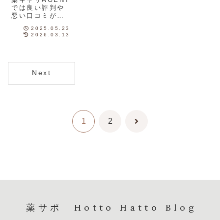
調査！
では良い評判や
悪い口コミがあ
りましたが、両
2025.05.23
者ともに『ある
2026.03.13
共通点』が分か
りました。評判
や口コミから薬
キャリAGENTの
特徴を理解し、
Next
自分に合った転
職エージェント
か見極めてみま
しょう！
1
2
次
へ
薬サポ Hotto Hatto Blog