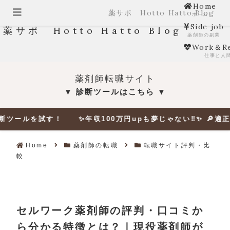
Home
薬サポ Hotto Hatto Blog
ホーム
Side job
薬サポ Hotto Hatto Blog
薬剤師の副業
Work＆Re
仕事と人
薬剤師転職サイト
診断ツールはこちら
▼
▼
す！ ✨年収100万円upも夢じゃない‼✨ 🔎適正年収をチェッ
Home
薬剤師の転職
転職サイト評判・比
較
セルワーク薬剤師の評判・口コミか
ら分かる特徴とは？｜現役薬剤師が