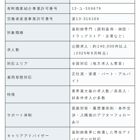
有料職業紹介事業許可番号
13-ユ-306679
労働者派遣事業許可番号
派13-316106
薬剤師専門（調剤薬局・病院・
対象職種
ドラッグストア・企業など）
公開求人：約140,000件以上
求人数
（2025年8月時点）
対応エリア
全国対応（地方求人も豊富）
正社員・派遣・パート・アルバ
雇用形態対応
イト
業界最大級の求人数／高収入・
特徴
好条件求人が多数
面接対策・履歴書添削・条件交
サポート体制
渉・入職後のアフターフォロー
あり
薬剤師業界に精通した専任アド
キャリアアドバイザー
バイザーが対応