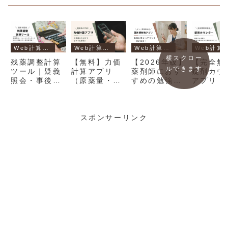
Web計算ツール・アプリ
Web計算ツール・アプリ
Web計算ツール・アプリ
Web計算ツール・
横スクロー
残薬調整計算
【無料】力価
【2026年版】
【完全無
ルできます
ツール｜疑義
計算アプリ
薬剤師におす
錠剤カウ
照会・事後報
（原薬量・製
すめの勉強ア
アプリ｜
告書のFAX用
剤量・秤取量
プリ15選！｜
で活躍す
紙まで一括作
の計算可能）
現役10年目の
剤・カプ
成
薬剤師が厳
カウンタ
選！
スポンサーリンク