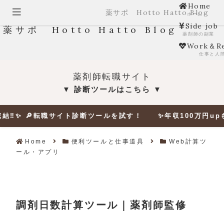
Home
薬サポ Hotto Hatto Blog
ホーム
Side job
薬サポ Hotto Hatto Blog
薬剤師の副業
Work＆Re
仕事と人
薬剤師転職サイト
診断ツールはこちら
▼
▼
 🔎転職サイト診断ツールを試す！ ✨年収100万円upも夢じゃ
Home
便利ツールと仕事道具
Web計算ツ
ール・アプリ
調剤日数計算ツール｜薬剤師監修