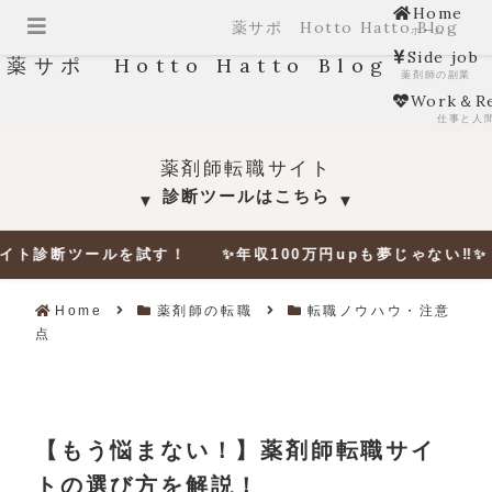
Home
薬サポ Hotto Hatto Blog
ホーム
Side job
薬サポ Hotto Hatto Blog
薬剤師の副業
Work＆Re
仕事と人
薬剤師転職サイト
診断ツールはこちら
▼
▼
ールを試す！ ✨年収100万円upも夢じゃない‼✨ 🔎適正年
Home
薬剤師の転職
転職ノウハウ・注意
点
【もう悩まない！】薬剤師転職サイ
トの選び方を解説！