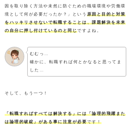
因を取り除く方法や未然に防ぐための職場環境や労働環
境として何が必要だったか？」という
原因と目的と対策
をハッキリさせないで転職することは、課題解決を未来
の自分に押し付けているのと同じ
ですよね。
むむっ…
確かに、転職すれば何とかなると思ってま
した…
そして、もう一つ！
「転職すればすべては解決する」には「論理的飛躍
また
は
論理
的
破綻」
がある事に注意が必要
です！