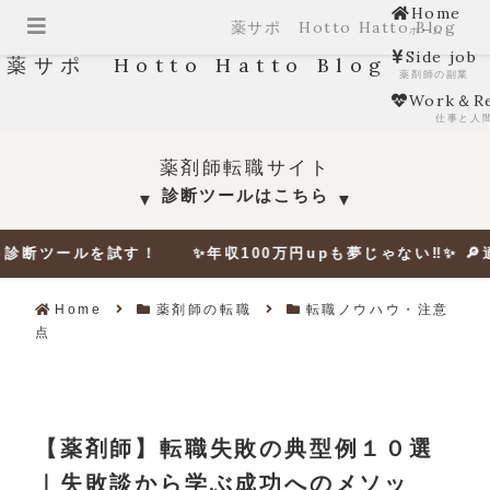
Home
薬サポ Hotto Hatto Blog
ホーム
Side job
薬サポ Hotto Hatto Blog
薬剤師の副業
Work＆Re
仕事と人
薬剤師転職サイト
診断ツールはこちら
▼
▼
ルを試す！ ✨年収100万円upも夢じゃない‼✨ 🔎適正年収
Home
薬剤師の転職
転職ノウハウ・注意
点
【薬剤師】転職失敗の典型例１０選
｜失敗談から学ぶ成功へのメソッ