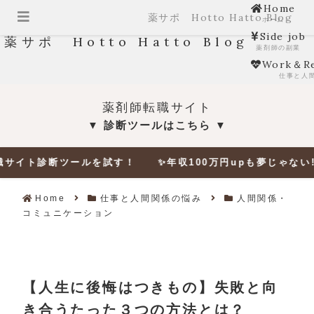
Home
薬サポ Hotto Hatto Blog
ホーム
Side job
薬サポ Hotto Hatto Blog
薬剤師の副業
Work＆Re
仕事と人
薬剤師転職サイト
診断ツールはこちら
▼
▼
断ツールを試す！ ✨年収100万円upも夢じゃない‼✨ 🔎適正
Home
仕事と人間関係の悩み
人間関係・
コミュニケーション
【人生に後悔はつきもの】失敗と向
き合うたった３つの方法とは？