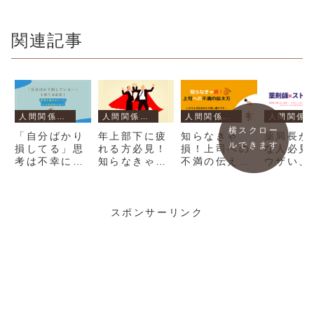
関連記事
人間関係・コミュニケーション
人間関係・コミュニケーション
人間関係・コミュニケーション
人間関係・コミュニケーション
横スクロー
「自分ばかり
年上部下に疲
知らなきゃ
薬局長が
ルできます
損してる」思
れる方必見！
損！上司への
な人必見
考は不幸にな
知らなきゃマ
不満の伝え方
ウザい、
る⁉幸福を集
ズい部下との
≫これであな
つく気持
めるたった１
接し方
たの思うがま
静め方
つの方法論
まに…
スポンサーリンク