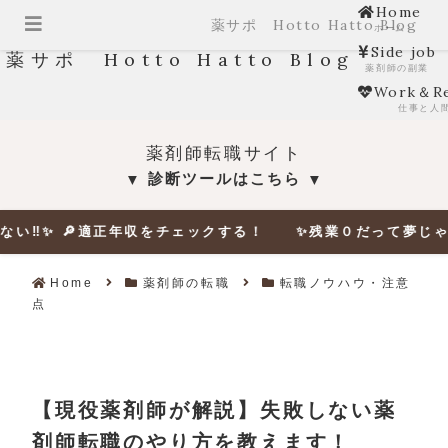
Home
薬サポ Hotto Hatto Blog
ホーム
Side job
薬サポ Hotto Hatto Blog
薬剤師の副業
Work＆Re
仕事と人
薬剤師転職サイト
診断ツールはこちら
▼
▼
適正年収をチェックする！ ✨残業０だって夢じゃない‼✨ 🔎
Home
薬剤師の転職
転職ノウハウ・注意
点
【現役薬剤師が解説】失敗しない薬
剤師転職のやり方を教えます！