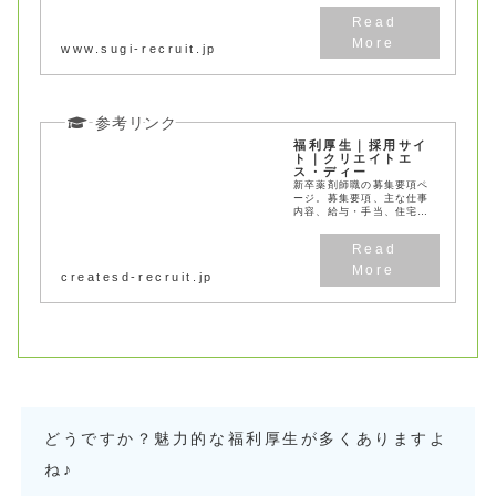
度について詳しく解説しま
す。
www.sugi-recruit.jp
福利厚生｜採用サイ
ト｜クリエイトエ
ス・ディー
新卒薬剤師職の募集要項ペ
ージ。募集要項、主な仕事
内容、給与・手当、住宅制
度、福利厚生、教育研修、
選考方法など、応募に必要
な詳細情報を分かりやすく
ご案内。地域の健康と生活
createsd-recruit.jp
を支えるキャリアパスを実
現するた...
どうですか？魅力的な福利厚生が多くありますよ
ね♪