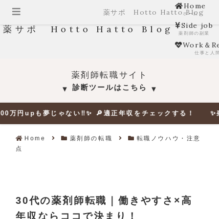
Home
薬サポ Hotto Hatto Blog
ホーム
Side job
薬サポ Hotto Hatto Blog
薬剤師の副業
Work＆Re
仕事と人
薬剤師転職サイト
診断ツールはこちら
▼
▼
も夢じゃない‼✨ 🔎適正年収をチェックする！ ✨残業０だって
Home
薬剤師の転職
転職ノウハウ・注意
点
30代の薬剤師転職｜働きやすさ×高
年収ならココで決まり！