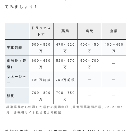
てみましょう！
ドラックス
薬局
病院
企業
トア
500～550
470～520
400～450
400～450
平薬剤師
万
万
万
万
薬局長（管
600～650
520～570
500～700
ー
薬）
万
万
万
マネージャ
700万前後
700万前後
ー
ー
ー
700～800
700～750
部長
ー
ー
万
万
調剤薬局から転職した場合の提示年収（首都圏薬剤師相場）/2023年5
月 各転職サイト担当者より確認