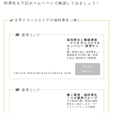
利厚生を下記ホームページで確認してみましょう！
大手ドラックストアの福利厚生（例）
福利厚生と職場環境
- マツキヨココカラ&
カンパニー 採用サイ
ト
働く環境を知る 福利厚生と
職場環境 HOME 働く環境
を知る 福利厚生と職場環境
マツキヨココカラ&カ
recruit.matsukiyococokara.com
働く環境・福利厚生
｜スギ薬局グループ
スギ薬局の働く環境や福利
厚生をご紹介します。ワー
クライフバランスの推進
や、社員の成長と充実した
生活を支えるための各種制